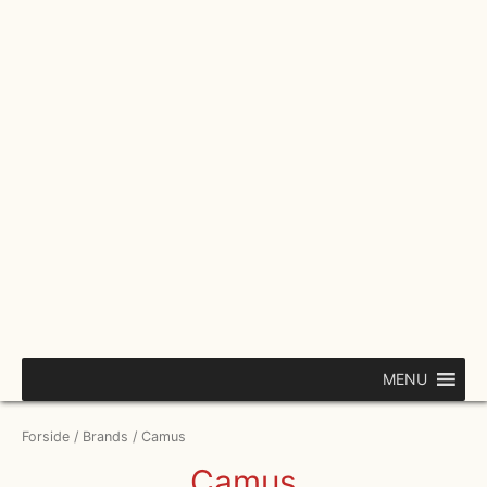
Gå
til
indholdet
MENU
Forside
/
Brands
/ Camus
Camus