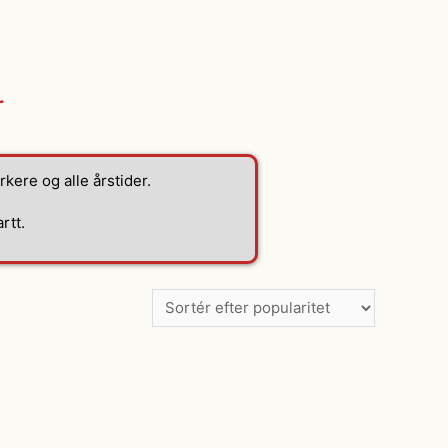
r
rkere og alle årstider.
rtt.