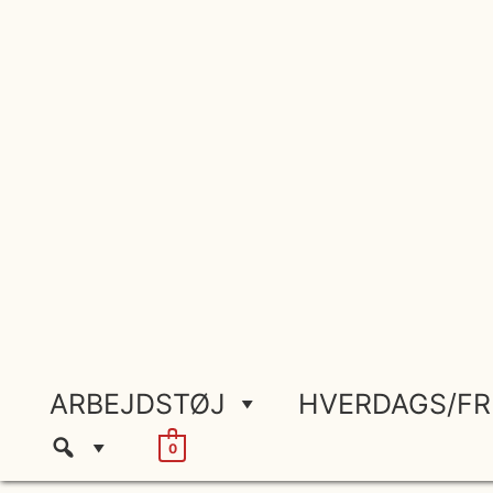
Gå
til
indholdet
ARBEJDSTØJ
HVERDAGS/FR
0