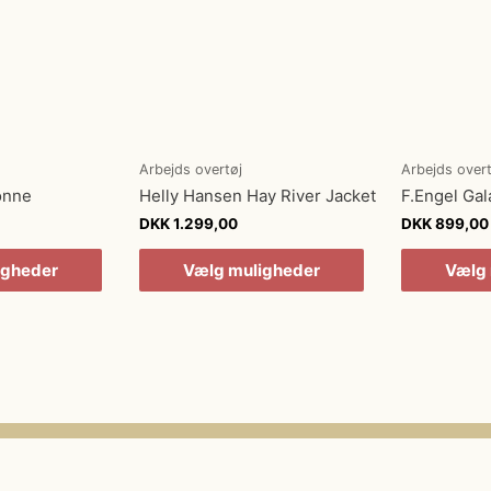
Arbejds overtøj
Arbejds overt
onne
Helly Hansen Hay River Jacket
F.Engel Gal
DKK
1.299,00
DKK
899,00
igheder
Vælg muligheder
Vælg 