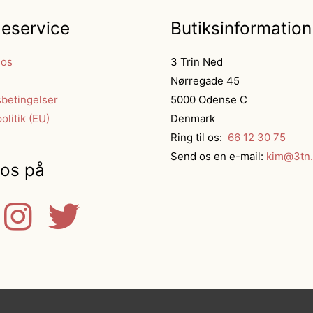
eservice
Butiksinformation
 os
3 Trin Ned
Nørregade 45
betingelser
5000 Odense C
olitik (EU)
Denmark
Ring til os:
66 12 30 75
Send os en e-mail:
kim@3tn.
 os på