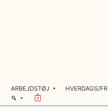
Gå
til
indholdet
ARBEJDSTØJ
HVERDAGS/FR
0