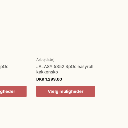
Arbejdstøj
SpOc
JALAS® 5352 SpOc easyroll
køkkensko
DKK
1.299,00
igheder
Vælg muligheder