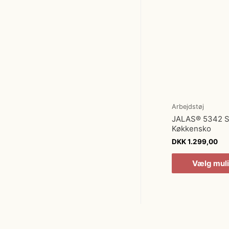
Arbejdstøj
JALAS® 5342 
Køkkensko
DKK
1.299,00
Vælg mul