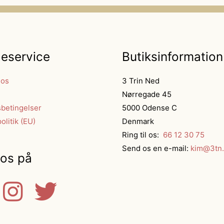
eservice
Butiksinformation
 os
3 Trin Ned
Nørregade 45
betingelser
5000 Odense C
olitik (EU)
Denmark
Ring til os:
66 12 30 75
Send os en e-mail:
kim@3tn.
 os på