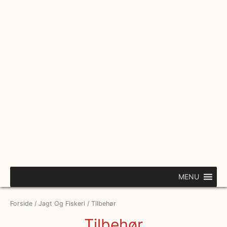
Gå
til
indholdet
MENU
Forside
/
Jagt Og Fiskeri
/ Tilbehør
Tilbehør