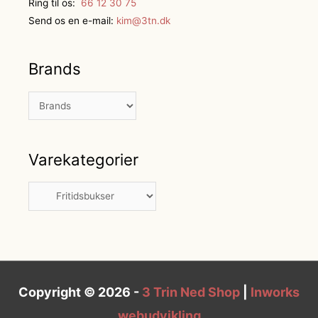
Ring til os:
66 12 30 75
Send os en e-mail:
kim@3tn.dk
Brands
Varekategorier
Copyright © 2026 -
3 Trin Ned Shop
|
Inworks
webudvikling