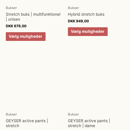
Bukser
Bukser
Stretch buks | multifunktionel
Hybrid stretch buks
| unisex
DKK
949,00
DKK
679,00
Vælg muligheder
Vælg muligheder
Bukser
Bukser
GEYSER active pants |
GEYSER active pants |
stretch
stretch | dame