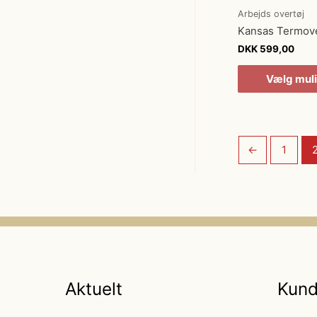
Arbejds overtøj
Kansas Termov
DKK
599,00
Vælg mul
←
1
Aktuelt
Kund