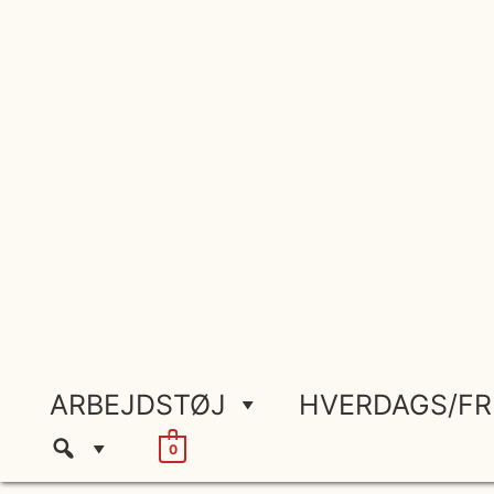
Gå
til
indholdet
ARBEJDSTØJ
HVERDAGS/FR
0