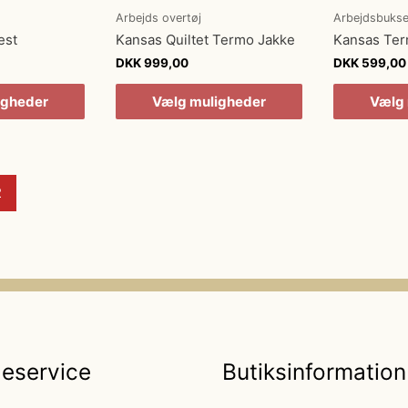
Arbejds overtøj
Arbejdsbukse
est
Kansas Quiltet Termo Jakke
Kansas Te
DKK
999,00
DKK
599,00
igheder
Vælg muligheder
Vælg 
2
eservice
Butiksinformation