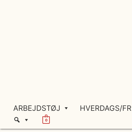
Gå
til
indholdet
ARBEJDSTØJ
HVERDAGS/FR
0