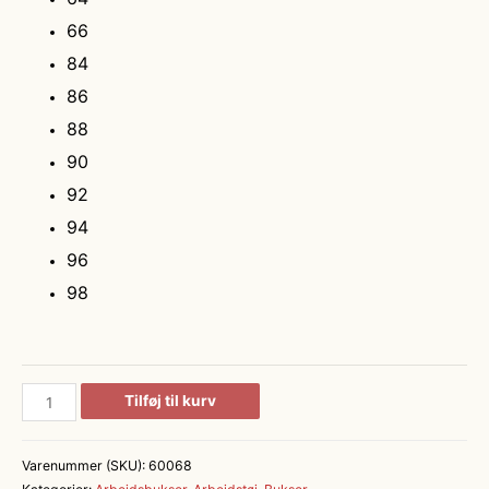
66
84
86
88
90
92
94
96
98
Egon
Tilføj til kurv
-
Naverbuks
Varenummer (SKU):
60068
antal