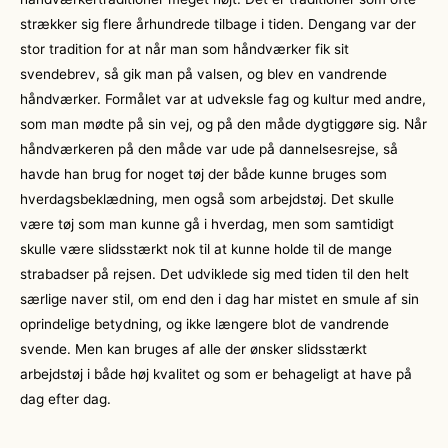
strækker sig flere århundrede tilbage i tiden. Dengang var der
stor tradition for at når man som håndværker fik sit
svendebrev, så gik man på valsen, og blev en vandrende
håndværker. Formålet var at udveksle fag og kultur med andre,
som man mødte på sin vej, og på den måde dygtiggøre sig. Når
håndværkeren på den måde var ude på dannelsesrejse, så
havde han brug for noget tøj der både kunne bruges som
hverdagsbeklædning, men også som arbejdstøj. Det skulle
være tøj som man kunne gå i hverdag, men som samtidigt
skulle være slidsstærkt nok til at kunne holde til de mange
strabadser på rejsen. Det udviklede sig med tiden til den helt
særlige naver stil, om end den i dag har mistet en smule af sin
oprindelige betydning, og ikke længere blot de vandrende
svende. Men kan bruges af alle der ønsker slidsstærkt
arbejdstøj i både høj kvalitet og som er behageligt at have på
dag efter dag.