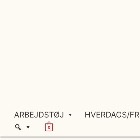
Gå
til
indholdet
ARBEJDSTØJ
HVERDAGS/FR
0