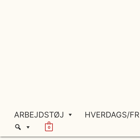
Gå
til
indholdet
ARBEJDSTØJ
HVERDAGS/FR
0