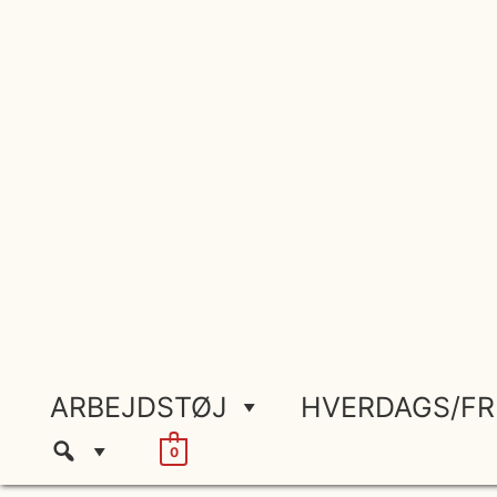
Gå
til
indholdet
ARBEJDSTØJ
HVERDAGS/FR
0