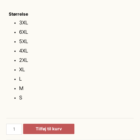
Størrelse
3XL
6XL
5XL
4XL
2XL
XL
L
M
S
Hybrid
Tilføj til kurv
stretch