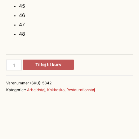
45
46
47
48
JALAS®
Tilføj til kurv
5342
SpOc
Varenummer (SKU):
5342
Køkkensko
Kategorier:
Arbejdstøj
,
Kokkesko
,
Restaurationstøj
antal