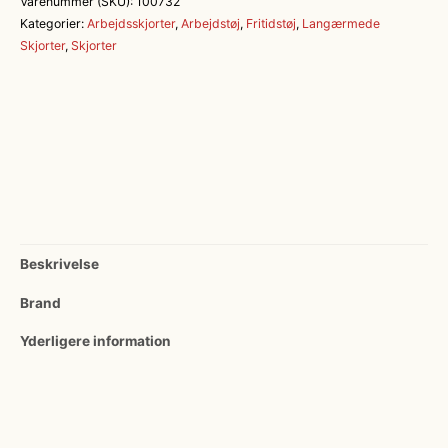
Varenummer (SKU):
100732
Bomuld
Kategorier:
Arbejdsskjorter
,
Arbejdstøj
,
Fritidstøj
,
Langærmede
antal
Skjorter
,
Skjorter
Beskrivelse
Brand
Yderligere information