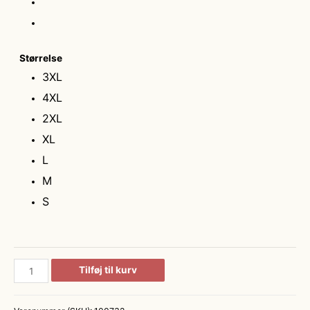
Størrelse
3XL
4XL
2XL
XL
L
M
S
Kansas
Tilføj til kurv
Skjorte
i