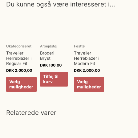
Du kunne også være interesseret i...
Ukategoriseret
Arbejdstøj
Festtøj
Traveller
Broderi –
Traveller
Herreblazer i
Bryst
Herreblazer i
Regular Fit
Modern Fit
DKK
100,00
DKK
2.000,00
DKK
2.000,00
Tilføj til
Vælg
kurv
Vælg
muligheder
muligheder
Relaterede varer