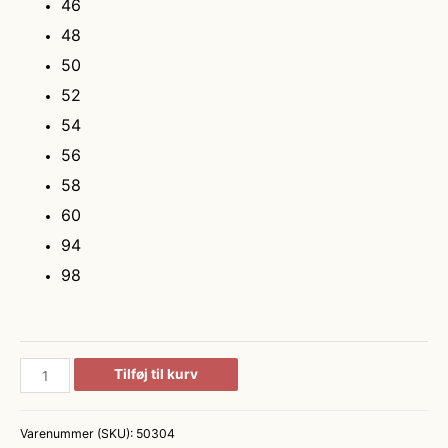
46
48
50
52
54
56
58
60
94
98
Klassiske
Tilføj til kurv
Traveller
Bukser
Varenummer (SKU):
50304
i