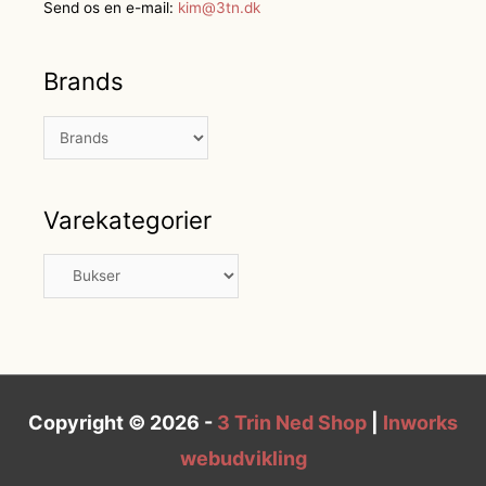
Send os en e-mail:
kim@3tn.dk
Brands
Varekategorier
Copyright © 2026 -
3 Trin Ned Shop
|
Inworks
webudvikling