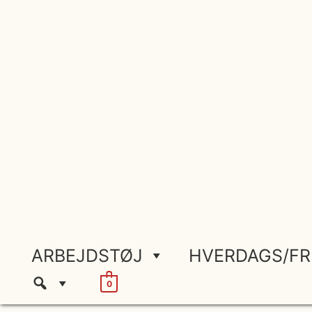
Gå
til
indholdet
ARBEJDSTØJ
HVERDAGS/FR
0