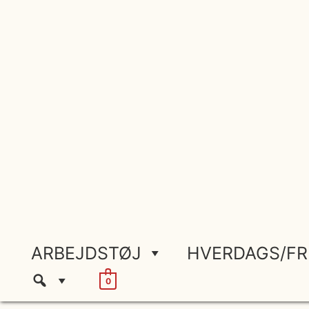
Gå
til
indholdet
ARBEJDSTØJ
HVERDAGS/FR
0