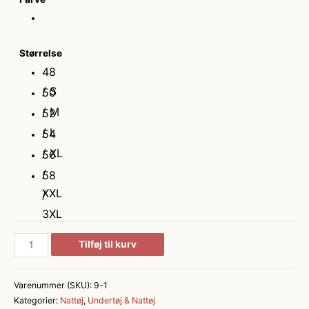
Størrelse
48
/ S
50
/ M
52
/ L
54
/ XL
56
/
58
XXL
/
3XL
Rome
Tilføj til kurv
pyjamas
antal
Varenummer (SKU):
9-1
Kategorier:
Nattøj
,
Undertøj & Nattøj