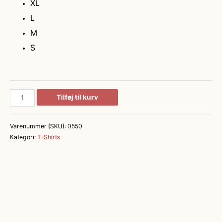
XL
L
M
S
T-
Tilføj til kurv
TIME®
T-
Varenummer (SKU):
0550
shirt
Kategori:
T-Shirts
|
brystlomme
antal