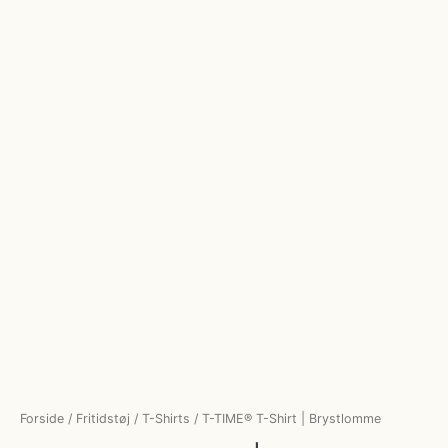
Forside
/
Fritidstøj
/
T-Shirts
/ T-TIME® T-Shirt | Brystlomme