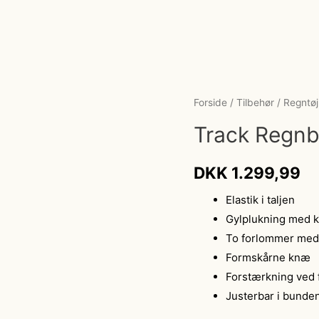
Forside
/
Tilbehør
/
Regntøj
Track Regnb
DKK
1.299,99
Elastik i taljen
Gylplukning med k
To forlommer med 
Formskårne knæ
Forstærkning ved
Justerbar i bunde