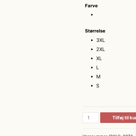
Farve
Størrelse
3XL
2XL
XL
L
M
S
Track
Tilføj til k
Regnbukser
antal