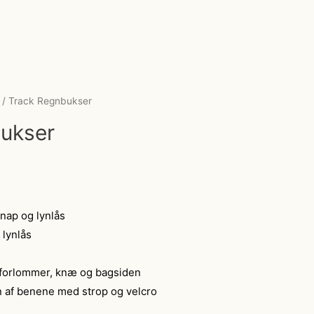
/ Track Regnbukser
ukser
nap og lynlås
lynlås
 forlommer, knæ og bagsiden
n af benene med strop og velcro