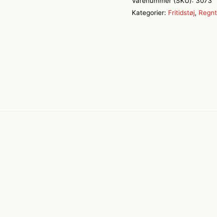
Varenummer (SKU):
3073
Kategorier:
Fritidstøj
,
Regnt