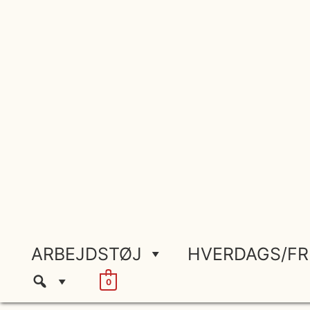
Gå
til
indholdet
ARBEJDSTØJ
HVERDAGS/FR
0