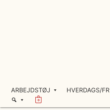
Gå
til
indholdet
ARBEJDSTØJ
HVERDAGS/FR
0