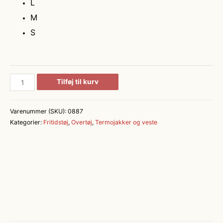
L
M
S
CORE
Tilføj til kurv
termojakke
|
Varenummer (SKU):
0887
dame
Kategorier:
Fritidstøj
,
Overtøj
,
Termojakker og veste
antal