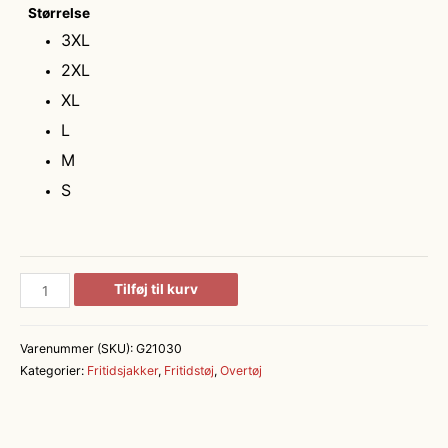
Størrelse
3XL
2XL
XL
L
M
S
GEYSER
Tilføj til kurv
quilted
jacket
Varenummer (SKU):
G21030
antal
Kategorier:
Fritidsjakker
,
Fritidstøj
,
Overtøj