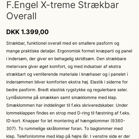
F.Engel X-treme Strækbar
Overall
DKK
1.399,00
Strækbar, funktionel overall med en smallere pasform og
mange praktiske detaljer. Ergonomisk formet knæparti og panel
i indersøm, der giver en behagelig skridtsøm. Den strækbare
metervare giver øget komfort, og med indsatser af ekstra
strækbart og ventilerende materiale i knæhaser og i panelet i
indersømmen bliver komforten ekstra høj. Elastik i siderne for
bedre pasform. Bredt elastisk rygstykke og regulerbare seler.
Lynlåslomme på smækken samt smæklomme med klap.
Smæklommen har inddelinger til f.eks skriveredskaber. Under
lommeklappen findes en strop med D-ring til fæstning af f.eks.
ID-kort. Knapper for let montering af hængelommer (9360-
307). To rummelige skrålommer foran. To baglommer med
klap. Telefonlomme med klap på højre lår. I venstre side er der