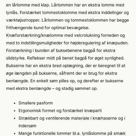
en lårlomme med klap. Lårlommen har en ekstra lomme med
lynlås. Forstærket tommestoklomme med ekstra inddelinger og
værktøjsstropper. Lårlommen og tommestoklommen har begge
frithængende bund for optimal bevægelse.
Knæforstærkning/knælomme med velcrolukning forneden og
med to indstillingsmuligheder for højderegulering af knæpuden.
Forstærkning i bunden af buksebenene bagpå for ekstra
slidstyrke. Reflekser midt på benet bagpå for øget synlighed.
Bukserne har en ekstra bred oplægning, der er beregnet til at
øge længden på bukserne, såfremt der er brug for ekstra
benlængde. En enkelt søm pilles op, og derefter er bukserne
med ekstra benlængde – og stadig sømmet op.
Smallere pasform
Ergonomisk formet og forstærket knæparti
Strækbart og ventilerende materiale i knæhaserne og i
indersøm
Mange funktionelle lommer bl.a. lynlåslomme på smæk