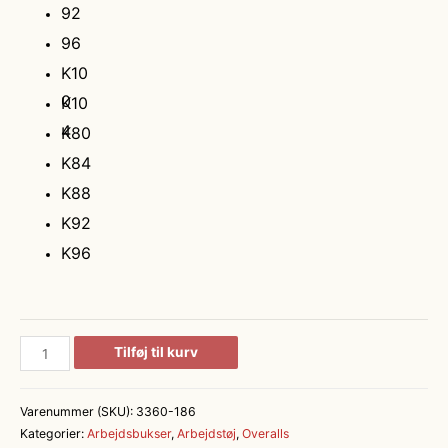
92
96
K10
0
K10
4
K80
K84
K88
K92
K96
F.Engel
Tilføj til kurv
X-
treme
Varenummer (SKU):
3360-186
Strækbar
Kategorier:
Arbejdsbukser
,
Arbejdstøj
,
Overalls
Overall