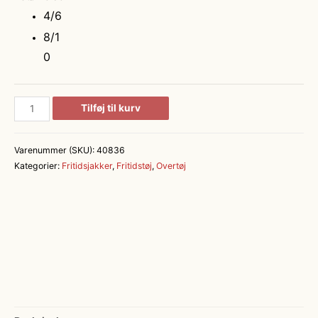
4/6
8/1
0
Softshell
Tilføj til kurv
jakke
|
Varenummer (SKU):
40836
letvægt
Kategorier:
Fritidsjakker
,
Fritidstøj
,
Overtøj
|
børn
antal