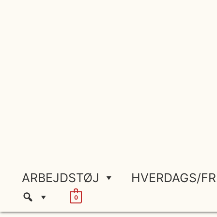
Gå
til
indholdet
ARBEJDSTØJ
HVERDAGS/FR
0