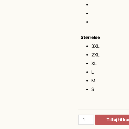
Størrelse
3XL
2XL
XL
L
M
S
GEYSER
Tilføj til k
stretch