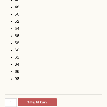
48
50
52
54
56
58
60
62
64
66
98
Klassiske
Tilføj til kurv