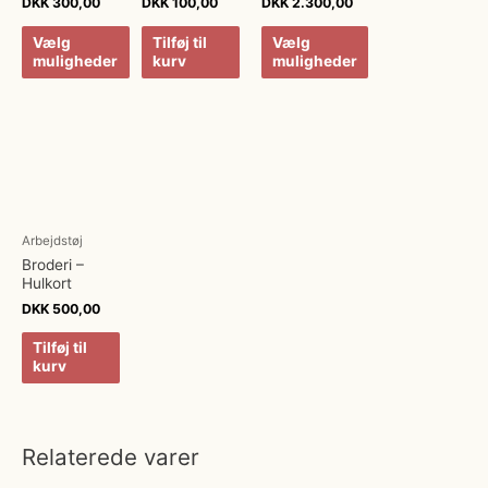
DKK
300,00
DKK
100,00
DKK
2.300,00
Vælg
Tilføj til
Vælg
muligheder
kurv
muligheder
Arbejdstøj
Broderi –
Hulkort
DKK
500,00
Tilføj til
kurv
Relaterede varer