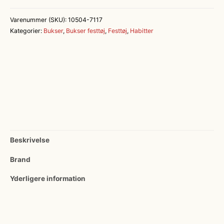
Bukser
i
Varenummer (SKU):
10504-7117
Modern
Kategorier:
Bukser
,
Bukser festtøj
,
Festtøj
,
Habitter
Fit
antal
Beskrivelse
Brand
Yderligere information