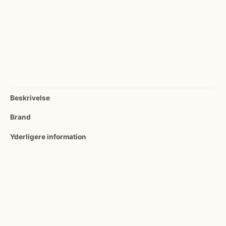
unisex
antal
Beskrivelse
Brand
Yderligere information