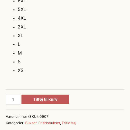
6XL
5XL
4XL
2XL
XL
L
M
S
XS
Stretch
Tilføj til kurv
buks
|
Varenummer (SKU):
0907
multifunktionel
Kategorier:
Bukser
,
Fritidsbukser
,
Fritidstøj
|