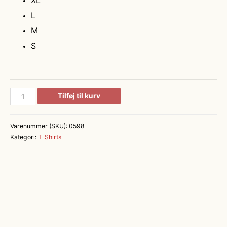
XL
L
M
S
Tanktop
Tilføj til kurv
|
stretch
Varenummer (SKU):
0598
antal
Kategori:
T-Shirts