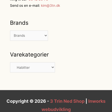
Send os en e-mail:
kim@3tn.dk
Brands
Varekategorier
Copyright © 2026 -
3 Trin Ned Shop
|
Inworks
webudvikling