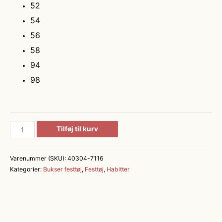
52
54
56
58
94
98
Uldbukser
Tilføj til kurv
i
Fitted
Varenummer (SKU):
40304-7116
Fit
Kategorier:
Bukser festtøj
,
Festtøj
,
Habitter
antal