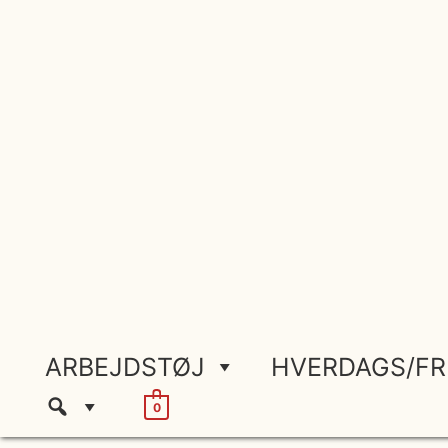
Gå
til
indholdet
ARBEJDSTØJ
HVERDAGS/FR
0